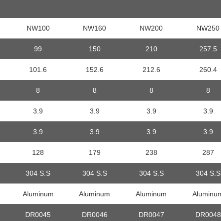
NW100
NW160
NW200
NW250
99
150
210
257.5
101.6
152.6
212.6
260.4
8
8
8
8
3.9
3.9
3.9
3.9
3.9
3.9
3.9
3.9
128
179
238
287
304 S.S
304 S.S
304 S.S
304 S.S
Aluminum
Aluminum
Aluminum
Aluminu
DR0045
DR0046
DR0047
DR0048