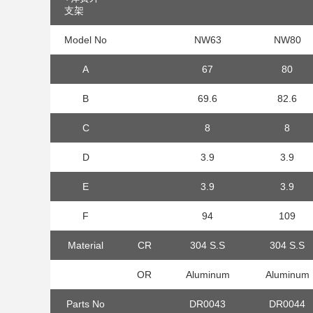
支架
Model No
NW63
NW80
A
67
80
B
69.6
82.6
C
8
8
D
3.9
3.9
E
3.9
3.9
F
94
109
Material
CR
304 S.S
304 S.S
OR
Aluminum
Aluminum
Parts No
DR0043
DR0044