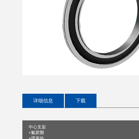
详细信息
下载
中心支架
+氟胶圈
+弹簧外