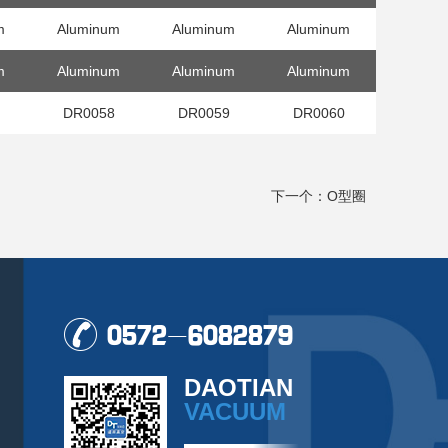
m
Aluminum
Aluminum
Aluminum
m
Aluminum
Aluminum
Aluminum
DR0058
DR0059
DR0060
下一个：O型圈
0572-6082879
DAOTIAN
VACUUM