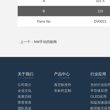
A
101.5
B
115
Parts No
DV0021
上一个：NW手动挡板阀
关于我们
产品中心
行业应用
公司简介
真空标准件
光伏行业应
企业文化
非标件定制
半导体应用
发展历程
OLED应用
荣誉资质
回旋加速器
团队风采
航空航天应