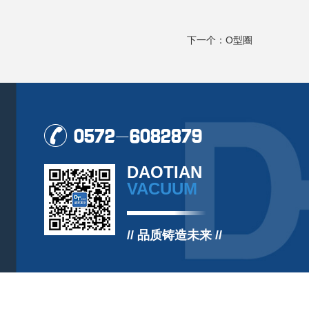
下一个：O型圈
0572-6082879
DAOTIAN
VACUUM
// 品质铸造未来 //