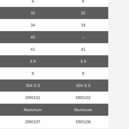
a
b
32
32
34
34
40
--
41
41
3.9
3.9
8
8
304 S.S
304 S.S
DR0101
DR0102
Aluminum
Aluminum
DR0107
DR0108