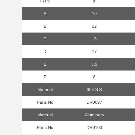
TYPE
a
A
10
B
12
C
16
D
17
E
3.9
F
8
Material
304 S.S
Parts No
DR0097
Material
Aluminum
Parts No
DR0103